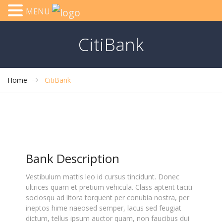
MENU
CitiBank
Home
CitiBank
Bank Description
Vestibulum mattis leo id cursus tincidunt. Donec
ultrices quam et pretium vehicula. Class aptent taciti
sociosqu ad litora torquent per conubia nostra, per
ineptos hime naeosed semper, lacus sed feugiat
dictum, tellus ipsum auctor quam, non faucibus dui