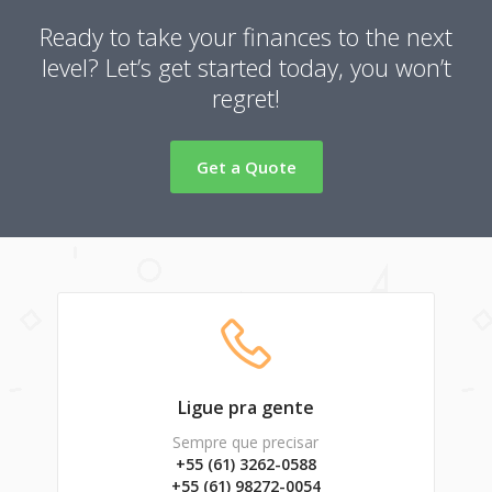
Ready to take your finances to the next
level?
Let’s get started today, you won’t
regret!
Get a Quote
Ligue pra gente
Sempre que precisar
+55 (61) 3262-0588
+55 (61) 98272-0054